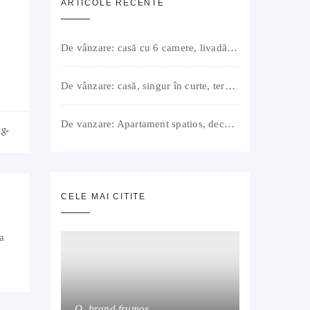
ARTICOLE RECENTE
De vânzare: casă cu 6 camere, livadă, 3 199 mp, Girișul Negru, Bihor, 42 000 Euro. Comision 0.
De vânzare: casă, singur în curte, teren 500 mp, Muntele Găina, Oradea. 157.000 € (negociabil). Comision 0.
De vanzare: Apartament spatios, decomandat, bine compartimentat, 3 camere, 2 bai, bucatarie, suprafață utilă de 64 mp + 3 balcoane (11 mp), strada Barierei, zona Dragos Voda Oradea. 89 500 E (neg). Comision 0
CELE MAI CITITE
a
O, brand frumos…