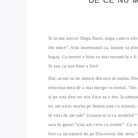
DE CE NU 
Si m-am intors! Dupa Paste, dupa cateva zile 
din mine”. Asta insemnand ca, inainte sa ple
bagaj. Ca uneori e bine sa mai renunti la a fi 
Si zau ca tare bine a fost!
Dar, acum sa ne intram din nou in rutina. De
reticenta mea de a mai merge cu trenul, “din 
si pe asta desi nu stiu daca sa o trec la amu
nu am nicio treaba pe lumea asta cu nimeni, 
iti vezi de ale tale” (cunoscut si ca modelul “
asta in genul “asta are ceva cu rromii”. Ca n-
fost ca un episod de pe Discovery din seria “