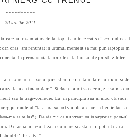
MAI MERG CU TRENUL
28 aprilie 2011
in care nu m-am atins de laptop si am incercat sa “scot online-ul
c din oras, am renuntat in ultimul moment sa mai pun laptopul in
conectat in permanenta la ororile si la iuresul de prostii zilnice.
ci am pomenit in postul precedent de o intamplare cu rromi si de
cauza la acea intamplare”. Si daca tot mi s-a cerut, zic sa o spun
zament sau la tragi-comedie. Eu, in principiu sau in mod obisnuit,
merg pe modelul “lasa-ma sa imi vad de ale mele si eu te las sa
lasa-ma sa te las”). De aia zic ca nu vreau sa interpretati post-ul
am. Dar astia au avut treaba cu mine si asta nu o pot uita ca a
I shouldn’t be alive”.