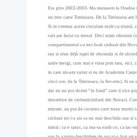
Era prin 2002-2003. Ma mutasem la Oradea si
un tren catre Timisoara. De la Timisoara am lu
Si in vremea aceea circulam mult cu trenul, 
cati am facut cu trenul. Deci eram obisnuit c
compartimentul cu trei fosti ciobani din Novac
rau si erau déjà rupti de oboseala si de alcoo
unde mergi, cum mai e viata prin tara, etc), 
in care mi-am vazut si eu de Academia Catav
cinci ore, de la Timisoara, la Severin). Si e
dar eu nu pot dormi “in fund” cum ii zice pop
deosebire de ciobanii/zidarii din Novaci. Care
minute, un pui de cersetor care tinea mortis s
ciobani tot i-a zis sa nu mai deschida usa si 
nimic: ca e sarac, ca ma-sa nush ce, ca tac-su
sau la a patra deschidere de usa si-a luat un s