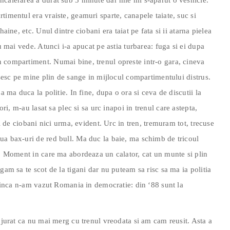
ncaierarea a durat sub 3 minute dar mie mi s-aparut o vesnicie.
timentul era vraiste, geamuri sparte, canapele taiate, suc si
aine, etc. Unul dintre ciobani era taiat pe fata si ii atarna pielea
nu mai vede. Atunci i-a apucat pe astia turbarea: fuga si ei dupa
 compartiment. Numai bine, trenul opreste intr-o gara, cineva
asesc pe mine plin de sange in mijlocul compartimentului distrus.
a ma duca la politie. In fine, dupa o ora si ceva de discutii la
ori, m-au lasat sa plec si sa urc inapoi in trenul care astepta,
si de ciobani nici urma, evident. Urc in tren, tremuram tot, trecuse
ua bax-uri de red bull. Ma duc la baie, ma schimb de tricoul
a. Moment in care ma abordeaza un calator, cat un munte si plin
gam sa te scot de la tigani dar nu puteam sa risc sa ma ia politia
e, inca n-am vazut Romania in democratie: din ‘88 sunt la
m jurat ca nu mai merg cu trenul vreodata si am cam reusit. Asta a