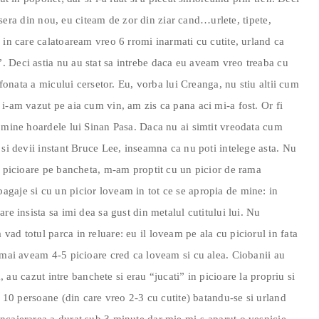
rmisera din nou, eu citeam de zor din ziar cand…urlete, tipete,
 in care calatoaream vreo 6 rromi inarmati cu cutite, urland ca
 Deci astia nu au stat sa intrebe daca eu aveam vreo treaba cu
ifonata a micului cersetor. Eu, vorba lui Creanga, nu stiu altii cum
i-am vazut pe aia cum vin, am zis ca pana aci mi-a fost. Or fi
e mine hoardele lui Sinan Pasa. Daca nu ai simtit vreodata cum
 si devii instant Bruce Lee, inseamna ca nu poti intelege asta. Nu
n picioare pe bancheta, m-am proptit cu un picior de rama
gaje si cu un picior loveam in tot ce se apropia de mine: in
re insista sa imi dea sa gust din metalul cutitului lui. Nu
ad totul parca in reluare: eu il loveam pe ala cu piciorul in fata
 mai aveam 4-5 picioare cred ca loveam si cu alea. Ciobanii au
a, au cazut intre banchete si erau “jucati” in picioare la propriu si
m 10 persoane (din care vreo 2-3 cu cutite) batandu-se si urland