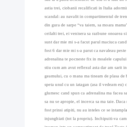
astia trei, ciobanii recalificati in Italia ado
scandal: au navalit in compartimentul de tren
din gura de sarpe “va taiem, sa moara mama”.
ceilalti trei, ei venisera sa razbune onoarea s
sunt dar mie mi s-a facut parul maciuca cand 
fost 6 dar mie mi s-a parut ca navaleau pest
adrenalina te pocneste fix in moalele capului
stiu cum am avut reflexul asta dar am sarit i
geamului, cu o mana ma tineam de plasa de ba
speta unul cu un iatagan (asa il vedeam eu) ca
glumesc cand spun ca adrenalina ma facea sa v
sa nu se apropie, el incerca sa ma taie. Daca
fost prinsi atipiti, nu au inteles ce se intampl
injunghiati (tot la propriu). Inchipuiti-va ca