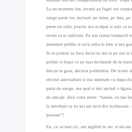
inuman intr-un compartiment de tren! Toata i
La un moment dat, rromii au fugit: tot compar
sange peste tot, inclusiv pe mine, pe fata, pe h
peste un ochi, practic era scalpat si urla ca 
rromi sa re razbune. Eu am ramas buimacit in
anuntase politia si urca astia in tren si ma g
Si ce puteau sa faca decat sa ma ia pe sus si s
politie si dupa ce au luat declaratii de la mart
blocat in gara, decizia politistilor. De rromi 
efectul adrenalinei si ma simteam ca dupa do
patat de sange, ma spal si imi aprind o tigar
de tatuaje. Zice catre mine: “baiete, eu ma ba
la intrebari ca eu azi am iesit din inchisoar
parnaie”!
Eu, ce sa mai zic, am inghitit in sec si mi-a