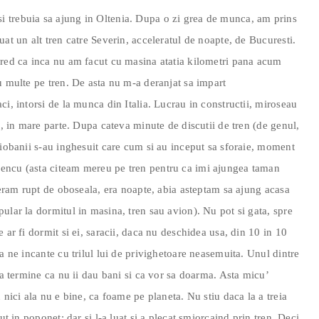
 trebuia sa ajung in Oltenia. Dupa o zi grea de munca, am prins
at un alt tren catre Severin, acceleratul de noapte, de Bucuresti.
cred ca inca nu am facut cu masina atatia kilometri pana acum
u multe pe tren. De asta nu m-a deranjat sa impart
i, intorsi de la munca din Italia. Lucrau in constructii, miroseau
l, in mare parte. Dupa cateva minute de discutii de tren (de genul,
ciobanii s-au inghesuit care cum si au inceput sa sforaie, moment
encu (asta citeam mereu pe tren pentru ca imi ajungea taman
u eram rupt de oboseala, era noapte, abia asteptam sa ajung acasa
ular la dormitul in masina, tren sau avion). Nu pot si gata, spre
 ar fi dormit si ei, saracii, daca nu deschidea usa, din 10 in 10
a ne incante cu trilul lui de privighetoare neasemuita. Unul dintre
sa termine ca nu ii dau bani si ca vor sa doarma. Asta micu’
 nici ala nu e bine, ca foame pe planeta. Nu stiu daca la a treia
ut in poponet; dar si l-a luat si a plecat smiorcaind prin tren. Deci