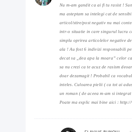
Nu m-am gandit ca ai fi tu rasist ! S
ma asteptam sa intelegi cat de sensibi
articol/stire/post negativ nu mai cont
intr-o situatie in care singurul lucru 
simplu oprirea articolelor negative de
ala ! Au fost 6 indivizi responsabili p
decat sa „dea apa la moara” celor car
sa nu crezi ca te acuz de rasism deoare
doar dezamagit ! Probabil ca vocabula
inteles. Culoarea pielii ( ca tot ai ad
un roman ( de aceea m-am si integrat 
Poate ma explic mai bine aici :
http:/