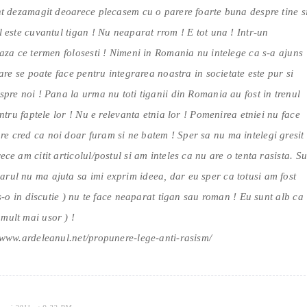
unt dezamagit deoarece plecasem cu o parere foarte buna despre tine s
l este cuvantul tigan ! Nu neaparat rrom ! E tot una ! Intr-un
eaza ce termen folosesti ! Nimeni in Romania nu intelege ca s-a ajuns
care se poate face pentru integrarea noastra in societate este pur si
spre noi ! Pana la urma nu toti tiganii din Romania au fost in trenul
entru faptele lor ! Nu e relevanta etnia lor ! Pomenirea etniei nu face
e cred ca noi doar furam si ne batem ! Sper sa nu ma intelegi gresit 
ce am citit articolul/postul si am inteles ca nu are o tenta rasista. Su
rul nu ma ajuta sa imi exprim ideea, dar eu sper ca totusi am fost
us-o in discutie ) nu te face neaparat tigan sau roman ! Eu sunt alb ca
mult mai usor ) !
/www.ardeleanul.net/propunere-lege-anti-rasism/