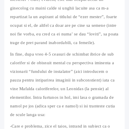
ginecolog cu maini calde si unghii lacuite asa ca m-a
repartizat la un aspirant al titlului de “ezer mester”, foarte
ocupat si el, de altfel ca doar are pe cine sa semene (intre
noi fie vorba, eu cred ca ei numa’ se dau “loviti”, sa poata
trage de pret parand inabordabili, ca femeile).
In fine, dupa vreo 4-5 ceasuri de schimbat ibrice de sub
calorifer si de obisnuit mental cu perspectiva iminenta a
vizionarii “fundului de instalator” (aici introducem o
pauza pentru intiparirea imaginii in subconstient) iata ca
vine Mafalda caloriferelor, un Leonidas (la pensie) al
elementilor. Intra furtunos in hol, imi lasa o gramada de
namol pe jos (adica sper ca e namol) si isi tranteste cutia
de scule langa usa:
-Care e problema, zice el taios, intrand in subiect ca o