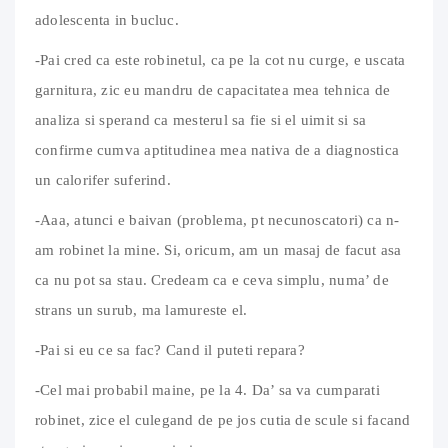
adolescenta in bucluc.
-Pai cred ca este robinetul, ca pe la cot nu curge, e uscata
garnitura, zic eu mandru de capacitatea mea tehnica de
analiza si sperand ca mesterul sa fie si el uimit si sa
confirme cumva aptitudinea mea nativa de a diagnostica
un calorifer suferind.
-Aaa, atunci e baivan (problema, pt necunoscatori) ca n-
am robinet la mine. Si, oricum, am un masaj de facut asa
ca nu pot sa stau. Credeam ca e ceva simplu, numa’ de
strans un surub, ma lamureste el.
-Pai si eu ce sa fac? Cand il puteti repara?
-Cel mai probabil maine, pe la 4. Da’ sa va cumparati
robinet, zice el culegand de pe jos cutia de scule si facand