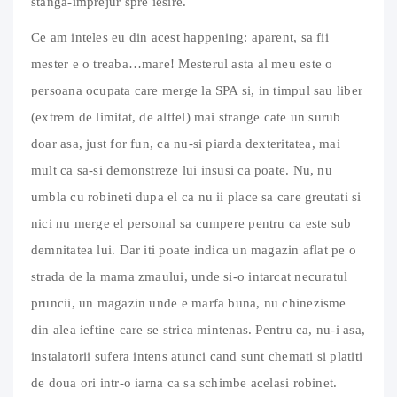
stanga-imprejur spre iesire.
Ce am inteles eu din acest happening: aparent, sa fii
mester e o treaba…mare! Mesterul asta al meu este o
persoana ocupata care merge la SPA si, in timpul sau liber
(extrem de limitat, de altfel) mai strange cate un surub
doar asa, just for fun, ca nu-si piarda dexteritatea, mai
mult ca sa-si demonstreze lui insusi ca poate. Nu, nu
umbla cu robineti dupa el ca nu ii place sa care greutati si
nici nu merge el personal sa cumpere pentru ca este sub
demnitatea lui. Dar iti poate indica un magazin aflat pe o
strada de la mama zmaului, unde si-o intarcat necuratul
pruncii, un magazin unde e marfa buna, nu chinezisme
din alea ieftine care se strica mintenas. Pentru ca, nu-i asa,
instalatorii sufera intens atunci cand sunt chemati si platiti
de doua ori intr-o iarna ca sa schimbe acelasi robinet.