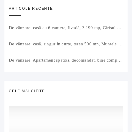
ARTICOLE RECENTE
De vânzare: casă cu 6 camere, livadă, 3 199 mp, Girișul Negru, Bihor, 42 000 Euro. Comision 0.
De vânzare: casă, singur în curte, teren 500 mp, Muntele Găina, Oradea. 157.000 € (negociabil). Comision 0.
De vanzare: Apartament spatios, decomandat, bine compartimentat, 3 camere, 2 bai, bucatarie, suprafață utilă de 64 mp + 3 balcoane (11 mp), strada Barierei, zona Dragos Voda Oradea. 89 500 E (neg). Comision 0
CELE MAI CITITE