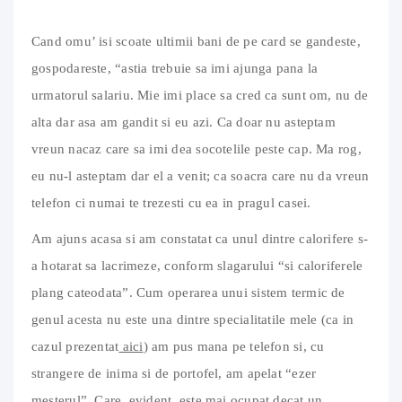
Cand omu’ isi scoate ultimii bani de pe card se gandeste,
gospodareste, “astia trebuie sa imi ajunga pana la
urmatorul salariu. Mie imi place sa cred ca sunt om, nu de
alta dar asa am gandit si eu azi. Ca doar nu asteptam
vreun nacaz care sa imi dea socotelile peste cap. Ma rog,
eu nu-l asteptam dar el a venit; ca soacra care nu da vreun
telefon ci numai te trezesti cu ea in pragul casei.
Am ajuns acasa si am constatat ca unul dintre calorifere s-
a hotarat sa lacrimeze, conform slagarului “si caloriferele
plang cateodata”. Cum operarea unui sistem termic de
genul acesta nu este una dintre specialitatile mele (ca in
cazul prezentat
aici
) am pus mana pe telefon si, cu
strangere de inima si de portofel, am apelat “ezer
mesterul”. Care, evident, este mai ocupat decat un