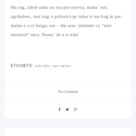
Ma rog, zilele astea nu ma pot enerva, numa’ rad,
zgribulesc, mai trag o pufoaica pe mine si ma bag in pat:
maine e o zi lunga, am – din nou- intalnire cu “ezer
mesterul“ meu. Numa’ de n-o uita!
ETICHETE:
,
calorifer
ezer mester
No Comment