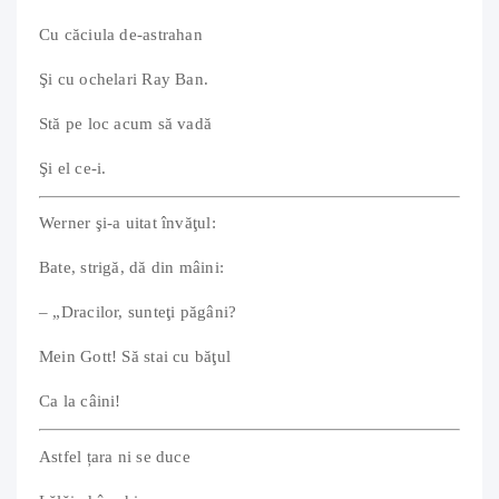
Cu căciula de-astrahan
Şi cu ochelari Ray Ban.
Stă pe loc acum să vadă
Şi el ce-i.
Werner şi-a uitat învăţul:
Bate, strigă, dă din mâini:
– „Dracilor, sunteţi păgâni?
Mein Gott! Să stai cu băţul
Ca la câini!
Astfel țara ni se duce