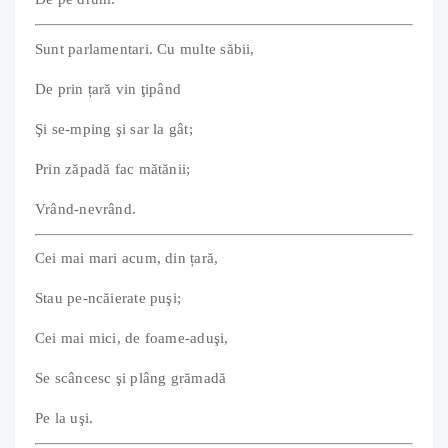
Sunt parlamentari. Cu multe săbii,
De prin țară vin ţipând
Şi se-mping şi sar la gât;
Prin zăpadă fac mătănii;
Vrând-nevrând.
Cei mai mari acum, din țară,
Stau pe-ncăierate puşi;
Cei mai mici, de foame-aduşi,
Se scâncesc şi plâng grămadă
Pe la uşi.