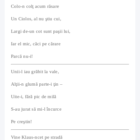
Colo-n colţ acum răsare
Un Ciolos, al nu ştiu cui,
Largi de-un cot sunt paşii lui,
Iar el mic, căci pe cărare
Parcă nu-i!
Unii-l iau grăbit la vale,
Alţii-n glumă parte-i ţin –
Uite-i, fără pic de milă
S-au jurat să mi-l încurce
Pe creştin!
Vine Klaus-ncet pe stradă