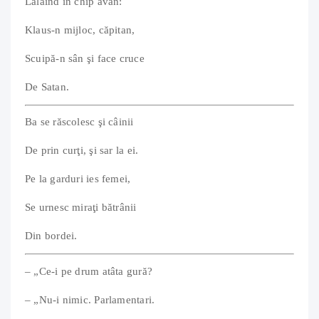
Lălăind în chip avan:
Klaus-n mijloc, căpitan,
Scuipă-n sân şi face cruce
De Satan.
Ba se răscolesc şi câinii
De prin curţi, şi sar la ei.
Pe la garduri ies femei,
Se urnesc miraţi bătrânii
Din bordei.
– „Ce-i pe drum atâta gură?
– „Nu-i nimic. Parlamentari.