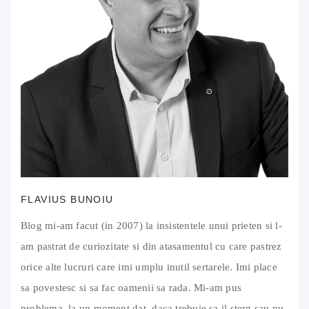
FLAVIUS BUNOIU
Blog mi-am facut (in 2007) la insistentele unui prieten si l-
am pastrat de curiozitate si din atasamentul cu care pastrez
orice alte lucruri care imi umplu inutil sertarele. Imi place
sa povestesc si sa fac oamenii sa rada. Mi-am pus
problema, la un moment dat, daca trebuie sa il sterg sau nu.