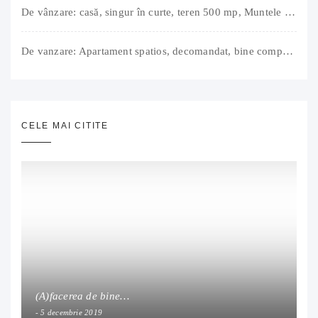
De vânzare: casă, singur în curte, teren 500 mp, Muntele Găina, Oradea. 157.000 € (negociabil). Comision 0.
De vanzare: Apartament spatios, decomandat, bine compartimentat, 3 camere, 2 bai, bucatarie, suprafață utilă de 64 mp + 3 balcoane (11 mp), strada Barierei, zona Dragos Voda Oradea. 89 500 E (neg). Comision 0
CELE MAI CITITE
(A)facerea de bine…
5 decembrie 2019