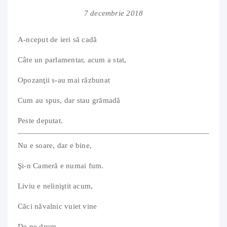
7 decembrie 2018
A-nceput de ieri să cadă
Câte un parlamentar, acum a stat,
Opozanţii s-au mai răzbunat
Cum au spus, dar stau grămadă
Peste deputat.
Nu e soare, dar e bine,
Şi-n Cameră e numai fum.
Liviu e neliniştit acum,
Căci năvalnic vuiet vine
De pe drum.