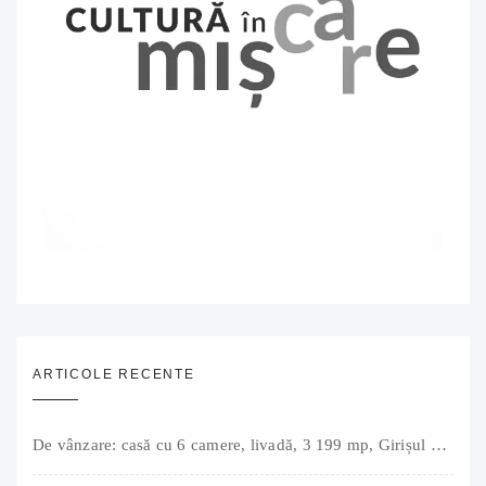
ARTICOLE RECENTE
De vânzare: casă cu 6 camere, livadă, 3 199 mp, Girișul Negru, Bihor, 42 000 Euro. Comision 0.