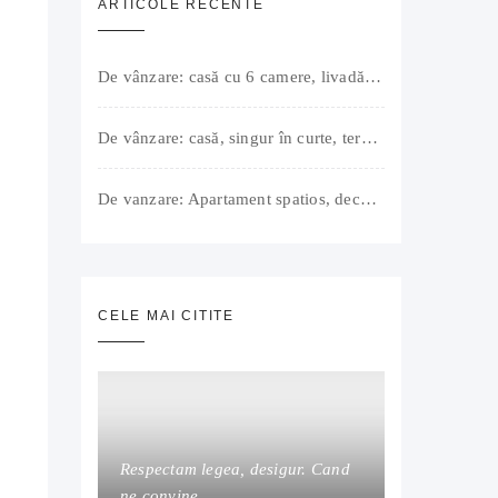
ARTICOLE RECENTE
De vânzare: casă cu 6 camere, livadă, 3 199 mp, Girișul Negru, Bihor, 42 000 Euro. Comision 0.
De vânzare: casă, singur în curte, teren 500 mp, Muntele Găina, Oradea. 157.000 € (negociabil). Comision 0.
De vanzare: Apartament spatios, decomandat, bine compartimentat, 3 camere, 2 bai, bucatarie, suprafață utilă de 64 mp + 3 balcoane (11 mp), strada Barierei, zona Dragos Voda Oradea. 89 500 E (neg). Comision 0
CELE MAI CITITE
Respectam legea, desigur. Cand
ne convine