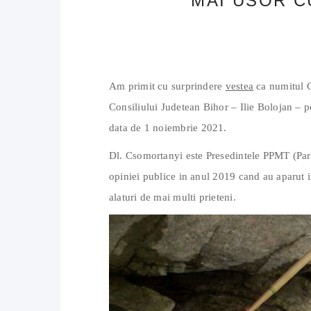
MAI USOR C
Am primit cu surprindere
vestea
ca numitul C
Consiliului Judetean Bihor – Ilie Bolojan – p
data de 1 noiembrie 2021.
Dl. Csomortanyi este Presedintele PPMT (Parti
opiniei publice in anul 2019 cand au aparut in
alaturi de mai multi prieteni.