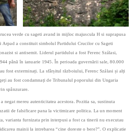
crucea verde cu sageti avand in mijloc majuscula H si suprapusa
i Arpad a constituit simbolul Partidului Crucilor cu Sageti
nazist si antisemit. Liderul partidului a fost Ferenc Szálasi,
944 până în ianuarie 1945. În perioada guvernării sale, 80.000
u fost exterminați. La sfârșitul războiului, Ferenc Szálasi și alți
geți au fost condamnați de Tribunalul poporului din Ungaria
rin spânzurare.
a negat mereu autenticitatea acestora. Pozitia sa, sustinuta
uzatii de falsificare pana la victimizare politica. La un moment
, varianta furnizata prin interpusi a fost ca tinerii nu executau
ridicarea mainii la intrebarea “cine doreste o bere?”. O explicatie