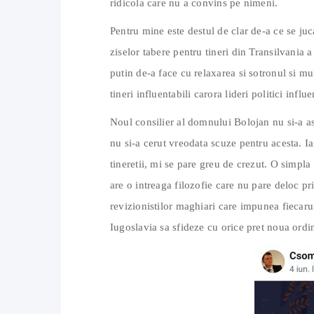
ridicola care nu a convins pe nimeni.
Pentru mine este destul de clar de-a ce se ju
ziselor tabere pentru tineri din Transilvania 
putin de-a face cu relaxarea si sotronul si mu
tineri influentabili carora lideri politici inf
Noul consilier al domnului Bolojan nu si-a as
nu si-a cerut vreodata scuze pentru acesta. Ia
tineretii, mi se pare greu de crezut. O simpla 
are o intreaga filozofie care nu pare deloc p
revizionistilor maghiari care impunea fiecar
Iugoslavia sa sfideze cu orice pret noua ordin