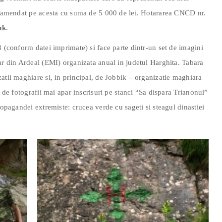
-a amendat pe acesta cu suma de 5 000 de lei. Hotararea CNCD nr.
nk
.
8 (conform datei imprimate) si face parte dintr-un set de imagini
ar din Ardeal (EMI) organizata anual in judetul Harghita. Tabara
atii maghiare si, in principal, de Jobbik – organizatie maghiara
l de fotografii mai apar inscrisuri pe stanci “Sa dispara Trianonul”
ropagandei extremiste: crucea verde cu sageti si steagul dinastiei