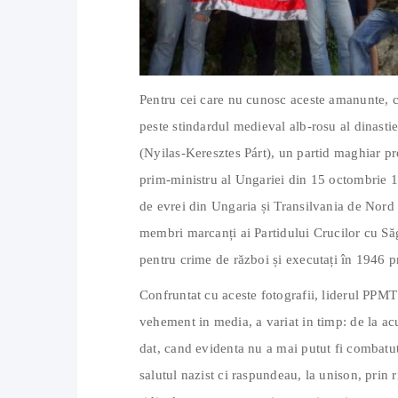
Pentru cei care nu cunosc aceste amanunte, 
peste stindardul medieval alb-rosu al dinastie
(Nyilas-Keresztes Párt), un partid maghiar pro
prim-ministru al Ungariei din 15 octombrie 1
de evrei din Ungaria și Transilvania de Nord a
membri marcanți ai Partidului Crucilor cu Să
pentru crime de război și executați în 1946 p
Confruntat cu aceste fotografii, liderul PPMT 
vehement in media, a variat in timp: de la ac
dat, cand evidenta nu a mai putut fi combatuta
salutul nazist ci raspundeau, la unison, prin 