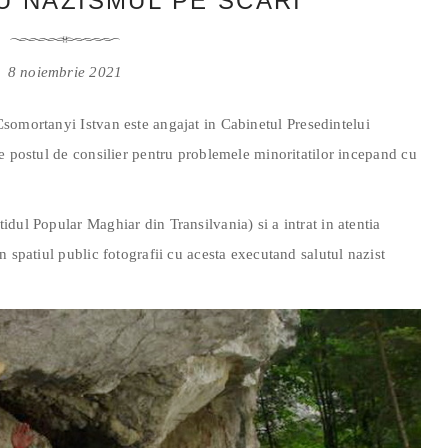
U NAZISMUL PE SCARI
8 noiembrie 2021
somortanyi Istvan este angajat in Cabinetul Presedintelui
e postul de consilier pentru problemele minoritatilor incepand cu
dul Popular Maghiar din Transilvania) si a intrat in atentia
 spatiul public fotografii cu acesta executand salutul nazist