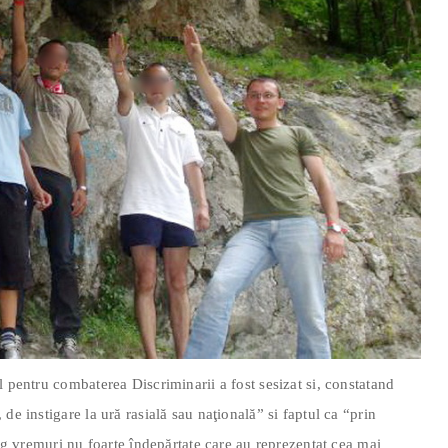
l pentru combaterea Discriminarii a fost sesizat si, constatand
de instigare la ură rasială sau naţională” si faptul ca “prin
arg vremuri nu foarte îndepărtate care au reprezentat cea mai