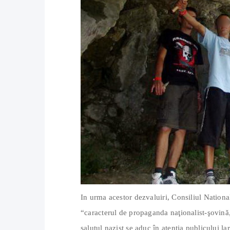
In urma acestor dezvaluiri, Consiliul Nationa
“caracterul de propaganda naţionalist-şovină, 
salutul nazist se aduc în atenția publicului l