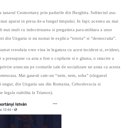
ca tanarul Csomortany prin padurile din Harghita. Subiectul asa-
a mai aparut in presa de-a lungul timpului. In fapt, acestea au mai
lt mai mult cu indoctrinarea si pregatirea para-militara a unor
luenti din Ungaria si nu numai le explica “istoria” si “democratia”.
umat vreodata vreo vina in legatura cu acest incident si, evident,
r a presupune ca asta a fost o copilarie si o gluma, o ratacire a
privire aruncata pe conturile sale de socializare ne arata ca acesta
rietenoasa. Mai gasesti cate-un “nem, nem, soha” (sloganul
ui ungur, din Ungaria sau din Romania, Cehoslovacia si
e legala stabilita la Trianon).