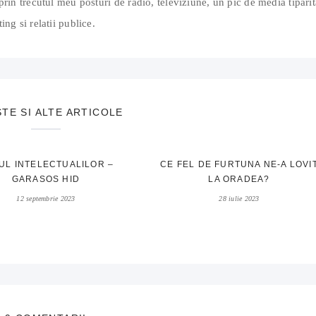
prin trecutul meu posturi de radio, televiziune, un pic de media tiparit
ing si relatii publice.
STE SI ALTE ARTICOLE
UL INTELECTUALILOR –
CE FEL DE FURTUNA NE-A LOVI
GARASOS HID
LA ORADEA?
12 septembrie 2023
28 iulie 2023