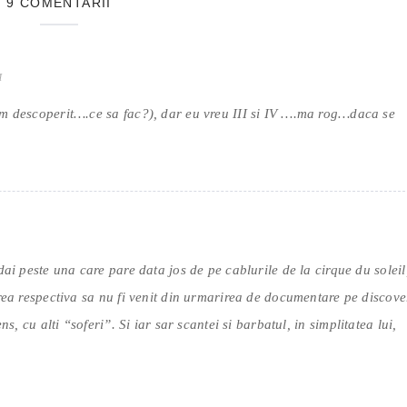
9 COMENTARII
M
am descoperit….ce sa fac?), dar eu vreu III si IV ….ma rog…daca se
dai peste una care pare data jos de pe cablurile de la cirque du soleil
erea respectiva sa nu fi venit din urmarirea de documentare pe discove
ns, cu alti “soferi”. Si iar sar scantei si barbatul, in simplitatea lui,