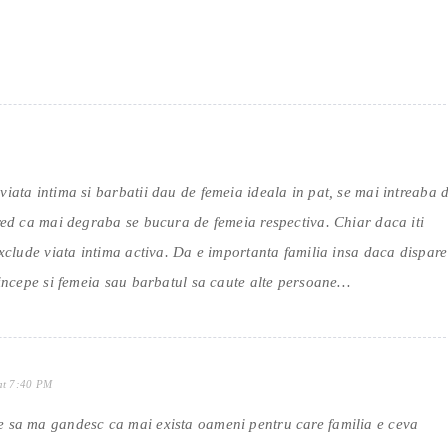
iata intima si barbatii dau de femeia ideala in pat, se mai intreaba 
Cred ca mai degraba se bucura de femeia respectiva. Chiar daca iti
exclude viata intima activa. Da e importanta familia insa daca dispare
a incepe si femeia sau barbatul sa caute alte persoane…
at 7:40 PM
e sa ma gandesc ca mai exista oameni pentru care familia e ceva