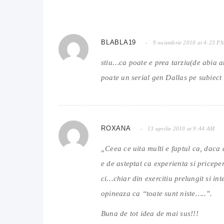
BLABLA19
9 noiembrie 2010 at 4:23 P
stiu…ca poate e prea tarziu(de abia 
poate un serial gen Dallas pe subiect
ROXANA
13 aprilie 2010 at 9:44 AM
„Ceea ce uita multi e faptul ca, daca 
e de asteptat ca experienta si pricep
ci…chiar din exercitiu prelungit si inte
opineaza ca “toate sunt niste…..”.
Buna de tot idea de mai sus!!!