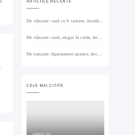
a
ARTICOLE RECENTE
De vânzare: casă cu 6 camere, livadă, 3 199 mp, Girișul Negru, Bihor, 42 000 Euro. Comision 0.
De vânzare: casă, singur în curte, teren 500 mp, Muntele Găina, Oradea. 157.000 € (negociabil). Comision 0.
De vanzare: Apartament spatios, decomandat, bine compartimentat, 3 camere, 2 bai, bucatarie, suprafață utilă de 64 mp + 3 balcoane (11 mp), strada Barierei, zona Dragos Voda Oradea. 89 500 E (neg). Comision 0
T
CELE MAI CITITE
OMAGIU