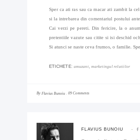
Sper ca ati ras sau ca macar ati zambit la ce
si la intrebarea din comentariul postului ante
Cai verzi pe pereti. Din fericire, la o anum
pretentiile vazute sau citite si isi deschid oc
Si atunci se naste ceva frumos, o familie. Sper
ETICHETE:
,
amuzant
marketingul relatiilor
By
09 Comments
Flavius Bunoiu
FLAVIUS BUNOIU