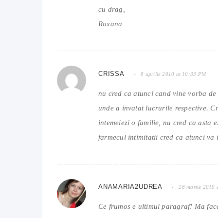
cu drag,
Roxana
CRISSA
8 aprilie 2010 at 10:33 PM
nu cred ca atunci cand vine vorba de v
unde a invatat lucrurile respective. 
intemeiezi o familie, nu cred ca asta 
farmecul intimitatii cred ca atunci v
ANAMARIA2UDREA
28 martie 2010 
Ce frumos e ultimul paragraf! Ma fac