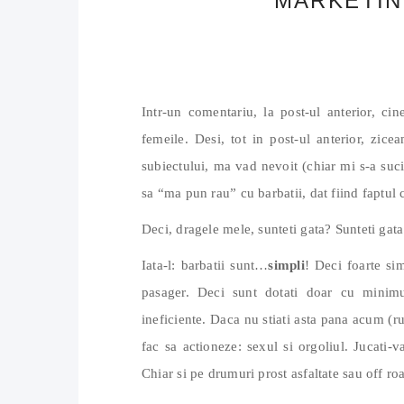
MARKETING
Intr-un comentariu, la post-ul anterior, cin
femeile. Desi, tot in post-ul anterior, zice
subiectului, ma vad nevoit (chiar mi s-a suci
sa “ma pun rau” cu barbatii, dat fiind faptul 
Deci, dragele mele, sunteti gata? Sunteti gata 
Iata-l: barbatii sunt…
simpli
! Deci foarte si
pasager. Deci sunt dotati doar cu minimu
ineficiente. Daca nu stiati asta pana acum (rus
fac sa actioneze: sexul si orgoliul. Jucati-
Chiar si pe drumuri prost asfaltate sau off road