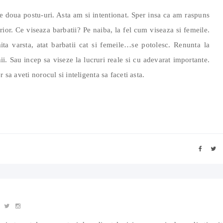
le doua postu-uri. Asta am si intentionat. Sper insa ca am raspuns
rior. Ce viseaza barbatii? Pe naiba, la fel cum viseaza si femeile.
ita varsta, atat barbatii cat si femeile…se potolesc. Renunta la
hii. Sau incep sa viseze la lucruri reale si cu adevarat importante.
 sa aveti norocul si inteligenta sa faceti asta.