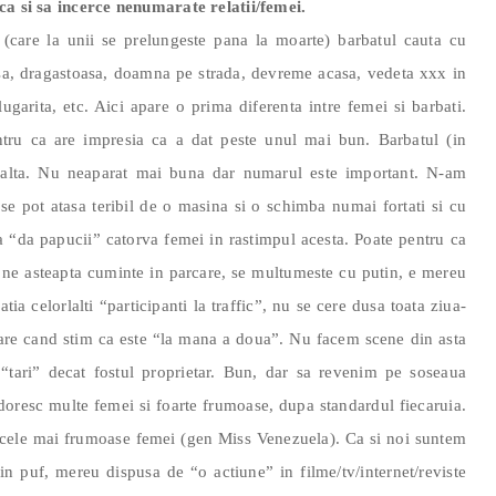
ca si sa incerce nenumarate relatii/femei.
 (care la unii se prelungeste pana la moarte) barbatul cauta cu
asa, dragastoasa, doamna pe strada, devreme acasa, vedeta xxx in
ugarita, etc. Aici apare o prima diferenta intre femei si barbati.
tru ca are impresia ca a dat peste unul mai bun. Barbatul (in
 alta. Nu neaparat mai buna dar numarul este important. N-am
 se pot atasa teribil de o masina si o schimba numai fortati si cu
a “da papucii” catorva femei in rastimpul acesta. Poate pentru ca
 ne asteapta cuminte in parcare, se multumeste cu putin, e mereu
ia celorlalti “participanti la traffic”, nu se cere dusa toata ziua-
are cand stim ca este “la mana a doua”. Nu facem scene din asta
tari” decat fostul proprietar. Bun, dar sa revenim pe soseaua
i doresc multe femei si foarte frumoase, dupa standardul fiecaruia.
esc cele mai frumoase femei (gen Miss Venezuela). Ca si noi suntem
 in puf, mereu dispusa de “o actiune” in filme/tv/internet/reviste