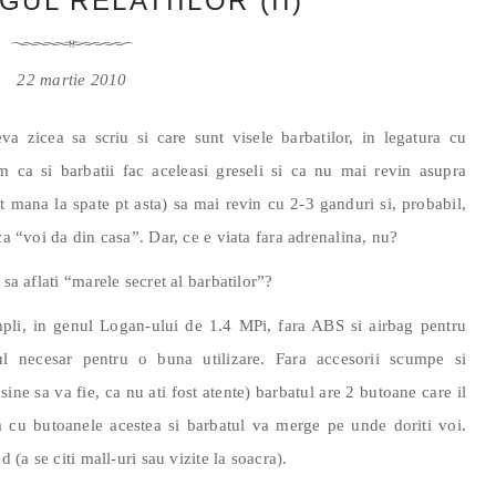
UL RELATIILOR (II)
22 martie 2010
eva zicea sa scriu si care sunt visele barbatilor, in legatura cu
am ca si barbatii fac aceleasi greseli si ca nu mai revin asupra
t mana la spate pt asta) sa mai revin cu 2-3 ganduri si, probabil,
ca “voi da din casa”. Dar, ce e viata fara adrenalina, nu?
sa aflati “marele secret al barbatilor”?
mpli, in genul Logan-ului de 1.4 MPi, fara ABS si airbag pentru
l necesar pentru o buna utilizare. Fara accesorii scumpe si
ine sa va fie, ca nu ati fost atente) barbatul are 2 butoane care il
va cu butoanele acestea si barbatul va merge pe unde doriti voi.
 (a se citi mall-uri sau vizite la soacra).