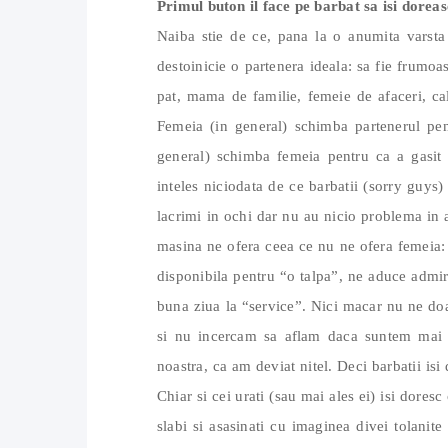
Primul buton il face pe barbat sa isi doreas
Naiba stie de ce, pana la o anumita varsta
destoinicie o partenera ideala: sa fie frumo
pat, mama de familie, femeie de afaceri, cal
Femeia (in general) schimba partenerul pen
general) schimba femeia pentru ca a gasit
inteles niciodata de ce barbatii (sorry guys)
lacrimi in ochi dar nu au nicio problema in 
masina ne ofera ceea ce nu ne ofera femeia:
disponibila pentru “o talpa”, ne aduce admirat
buna ziua la “service”. Nici macar nu ne do
si nu incercam sa aflam daca suntem mai “
noastra, ca am deviat nitel. Deci barbatii is
Chiar si cei urati (sau mai ales ei) isi dor
slabi si asasinati cu imaginea divei tolanite