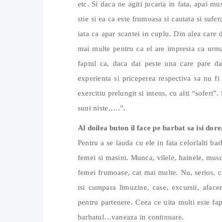
etc. Si daca ne agiti jucaria in fata, apai 
stie si ea ca este frumoasa si cautata si sufer
iata ca apar scantei in cuplu. Din alea care 
mai multe pentru ca el are impresia ca urm
faptul ca, daca dai peste una care pare da
experienta si priceperea respectiva sa nu 
exercitiu prelungit si intens, cu alti “soferi”.
sunt niste…..”.
Al doilea buton il face pe barbat sa isi dor
Pentru a se lauda cu ele in fata celorlalti ba
femei si masini. Munca, vilele, hainele, musch
femei frumoase, cat mai multe. Nu, serios, ca
isi cumpara limuzine, case, excursii, aface
pentru partenere. Ceea ce uita multi este fa
barbatul…vaneaza in continuare.