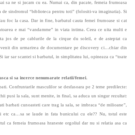
musai sa ne si jucam cu ea. Numai ca, din pacate, femeia frumoasa
a de sindromul “biblioteca pentru toti” (folositi-va imaginatia). Si
dau foc la casa. Dar in fine, barbatul cauta femei frumoase si cat
atoarea e mai “vandamme” in viata intima. Ceea ce uita multi e
ta jos de pe cablurile de la cirque du soleil, e de asteptat ca
fi venit din urmarirea de documentare pe discovery ci…chiar din
 Si iar sar scantei si barbatul, in simplitatea lui, opineaza ca “toate
easca si sa incerce nenumarate relatii/femei.
rbati. Confruntarile masculilor se desfasoara pe 2 teme predilecte:
ii pusi la sala, sunt menite, in final, sa aduca un singur rezultat:
ti barbati cunoasteti care trag la sala, se imbraca “de milioane”,
ri etc ca…sa se laude in fata bunicului cu ele?? Nu, totul este
ptul ca femeia frumoasa hraneste orgoliul dar nu si relatia asa ca