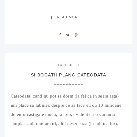
Logan galben care pare sa se mai tina doar in chit: vreau
sa vad
READ MORE
8 mai 2011
06 Comments
ARTICOLE
SI BOGATII PLANG CATEODATA
Cateodata, cand nu pot sa dorm (la fel ca in seara asta)
imi place sa fabulez despre ce as face eu cu 10 milioane
de euro castigate moca, la loto, evident cu o varianta
simpla. Unii numara oi, altii deseneaza (in mintea lor),
mie imi place sa numar milioane de euro. Nu e usor, e