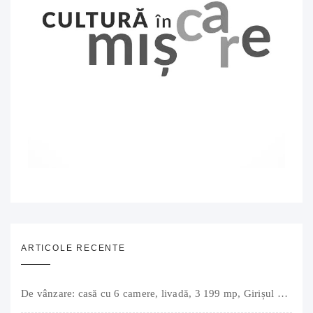
ARTICOLE RECENTE
De vânzare: casă cu 6 camere, livadă, 3 199 mp, Girișul Negru, Bihor, 42 000 Euro. Comision 0.