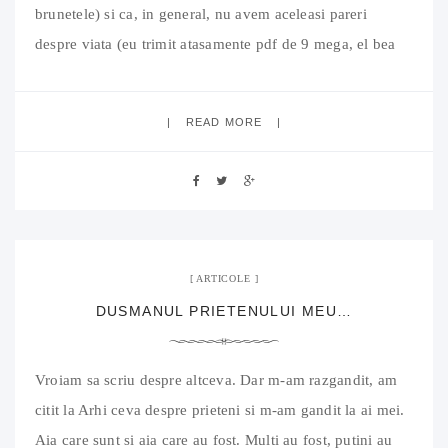
brunetele) si ca, in general, nu avem aceleasi pareri
despre viata (eu trimit atasamente pdf de 9 mega, el bea
nefiltrata). Discutia s-a incheiat cu concluzia ca eu nu sunt
romantic, probabil singurul lucru cu
READ MORE
8 iunie 2011
03 Comments
ARTICOLE
DUSMANUL PRIETENULUI MEU…
Vroiam sa scriu despre altceva. Dar m-am razgandit, am
citit la Arhi ceva despre prieteni si m-am gandit la ai mei.
Aia care sunt si aia care au fost. Multi au fost, putini au