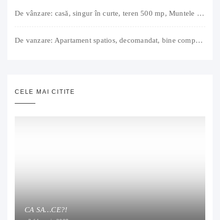
De vânzare: casă, singur în curte, teren 500 mp, Muntele Găina, Oradea. 157.000 € (negociabil). Comision 0.
De vanzare: Apartament spatios, decomandat, bine compartimentat, 3 camere, 2 bai, bucatarie, suprafață utilă de 64 mp + 3 balcoane (11 mp), strada Barierei, zona Dragos Voda Oradea. 89 500 E (neg). Comision 0
CELE MAI CITITE
CA SA…CE?!