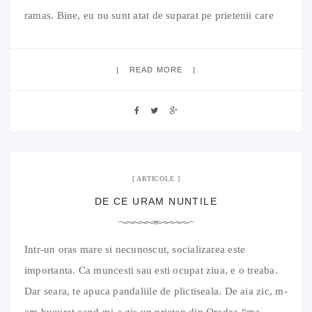
ramas. Bine, eu nu sunt atat de suparat pe prietenii care
nu “performeaza” in domeniu. Dupa ce iti dai seama ca
READ MORE
20 mai 2011
No Comment
ARTICOLE
DE CE URAM NUNTILE
Intr-un oras mare si necunoscut, socializarea este
importanta. Ca muncesti sau esti ocupat ziua, e o treaba.
Dar seara, te apuca pandaliile de plictiseala. De aia zic, m-
am bucurat cand mi-a zis un prieten din Oradea “ma,