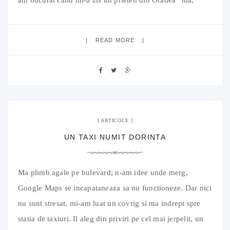
vineri sunt la Bucuresti ca am o nunta sambata si numa’
bine, vineri seara iesim ca feciorii, in
READ MORE
17 mai 2011
No Comment
ARTICOLE
UN TAXI NUMIT DORINTA
Ma plimb agale pe bulevard; n-am idee unde merg,
Google Maps se incapataneaza sa nu functioneze. Dar nici
nu sunt stresat, mi-am luat un covrig si ma indrept spre
statia de taxiuri. Il aleg din priviri pe cel mai jerpelit, un