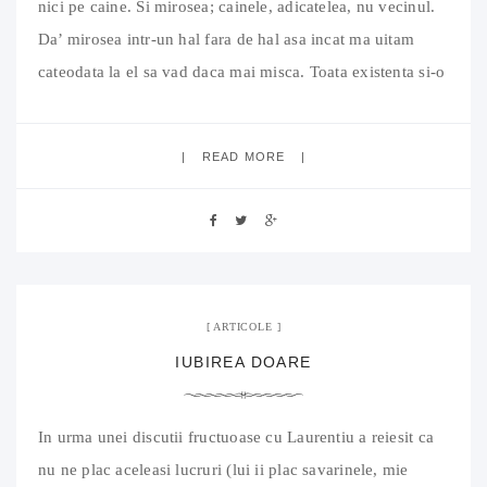
nici pe caine. Si mirosea; cainele, adicatelea, nu vecinul.
Da’ mirosea intr-un hal fara de hal asa incat ma uitam
cateodata la el sa vad daca mai misca. Toata existenta si-o
ducea intr-un tarc de 6 metri patrati unde facea de toate.
De
READ MORE
21 iulie 2011
04 Comments
ARTICOLE
IUBIREA DOARE
In urma unei discutii fructuoase cu Laurentiu a reiesit ca
nu ne plac aceleasi lucruri (lui ii plac savarinele, mie