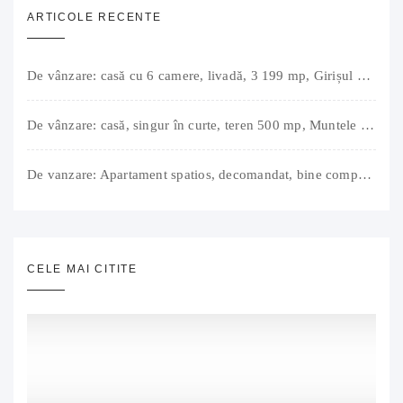
ARTICOLE RECENTE
De vânzare: casă cu 6 camere, livadă, 3 199 mp, Girișul Negru, Bihor, 42 000 Euro. Comision 0.
De vânzare: casă, singur în curte, teren 500 mp, Muntele Găina, Oradea. 157.000 € (negociabil). Comision 0.
De vanzare: Apartament spatios, decomandat, bine compartimentat, 3 camere, 2 bai, bucatarie, suprafață utilă de 64 mp + 3 balcoane (11 mp), strada Barierei, zona Dragos Voda Oradea. 89 500 E (neg). Comision 0
CELE MAI CITITE