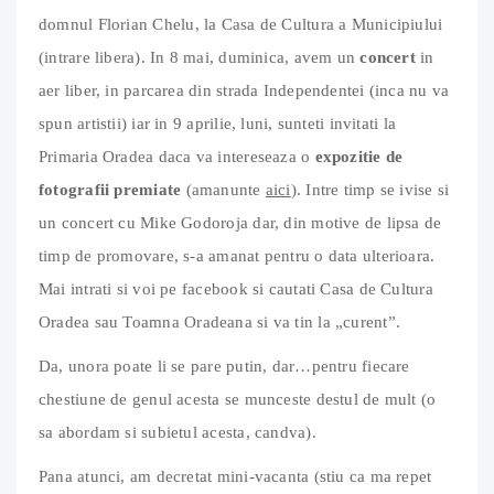
domnul Florian Chelu, la Casa de Cultura a Municipiului
(intrare libera). In 8 mai, duminica, avem un
concert
in
aer liber, in parcarea din strada Independentei (inca nu va
spun artistii) iar in 9 aprilie, luni, sunteti invitati la
Primaria Oradea daca va intereseaza o
expozitie de
fotografii premiate
(amanunte
aici
). Intre timp se ivise si
un concert cu Mike Godoroja dar, din motive de lipsa de
timp de promovare, s-a amanat pentru o data ulterioara.
Mai intrati si voi pe facebook si cautati Casa de Cultura
Oradea sau Toamna Oradeana si va tin la „curent”.
Da, unora poate li se pare putin, dar…pentru fiecare
chestiune de genul acesta se munceste destul de mult (o
sa abordam si subietul acesta, candva).
Pana atunci, am decretat mini-vacanta (stiu ca ma repet