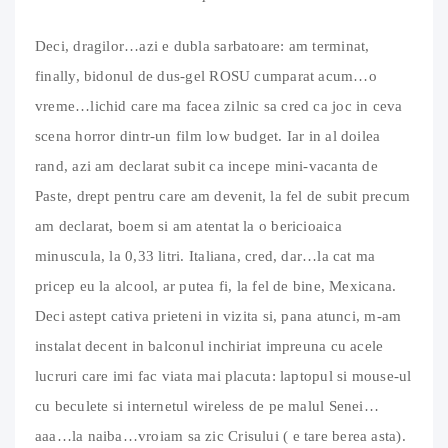
Deci, dragilor…azi e dubla sarbatoare: am terminat,
finally, bidonul de dus-gel ROSU cumparat acum…o
vreme…lichid care ma facea zilnic sa cred ca joc in ceva
scena horror dintr-un film low budget. Iar in al doilea
rand, azi am declarat subit ca incepe mini-vacanta de
Paste, drept pentru care am devenit, la fel de subit precum
am declarat, boem si am atentat la o bericioaica
minuscula, la 0,33 litri. Italiana, cred, dar…la cat ma
pricep eu la alcool, ar putea fi, la fel de bine, Mexicana.
Deci astept cativa prieteni in vizita si, pana atunci, m-am
instalat decent in balconul inchiriat impreuna cu acele
lucruri care imi fac viata mai placuta: laptopul si mouse-ul
cu beculete si internetul wireless de pe malul Senei…
aaa…la naiba…vroiam sa zic Crisului ( e tare berea asta).