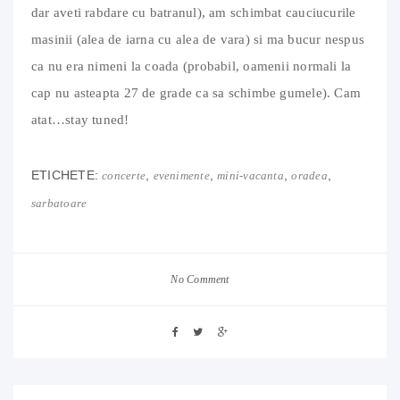
dar aveti rabdare cu batranul), am schimbat cauciucurile
masinii (alea de iarna cu alea de vara) si ma bucur nespus
ca nu era nimeni la coada (probabil, oamenii normali la
cap nu asteapta 27 de grade ca sa schimbe gumele). Cam
atat…stay tuned!
ETICHETE:
,
,
,
,
concerte
evenimente
mini-vacanta
oradea
sarbatoare
No Comment