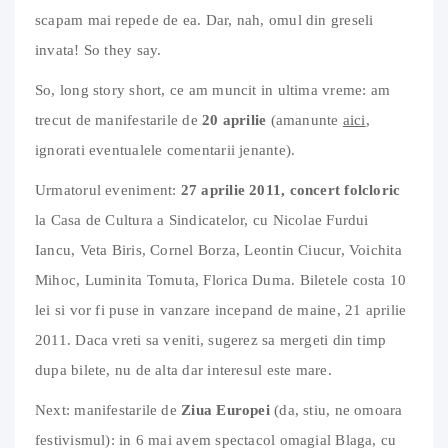
scapam mai repede de ea. Dar, nah, omul din greseli
invata! So they say.
So, long story short, ce am muncit in ultima vreme: am
trecut de manifestarile de
20 aprilie
(amanunte
aici
,
ignorati eventualele comentarii jenante).
Urmatorul eveniment:
27 aprilie 2011, concert folcloric
la Casa de Cultura a Sindicatelor, cu Nicolae Furdui
Iancu, Veta Biris, Cornel Borza, Leontin Ciucur, Voichita
Mihoc, Luminita Tomuta, Florica Duma. Biletele costa 10
lei si vor fi puse in vanzare incepand de maine, 21 aprilie
2011. Daca vreti sa veniti, sugerez sa mergeti din timp
dupa bilete, nu de alta dar interesul este mare.
Next: manifestarile de
Ziua Europei
(da, stiu, ne omoara
festivismul): in 6 mai avem spectacol omagial Blaga, cu