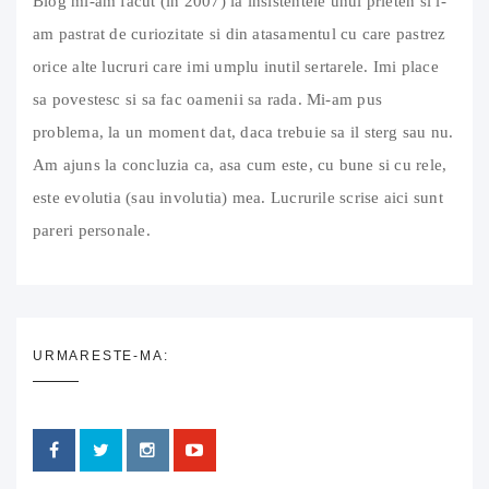
Blog mi-am facut (in 2007) la insistentele unui prieten si l-
am pastrat de curiozitate si din atasamentul cu care pastrez
orice alte lucruri care imi umplu inutil sertarele. Imi place
sa povestesc si sa fac oamenii sa rada. Mi-am pus
problema, la un moment dat, daca trebuie sa il sterg sau nu.
Am ajuns la concluzia ca, asa cum este, cu bune si cu rele,
este evolutia (sau involutia) mea. Lucrurile scrise aici sunt
pareri personale.
URMARESTE-MA: