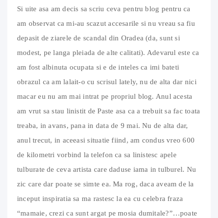
Si uite asa am decis sa scriu ceva pentru blog pentru ca
am observat ca mi-au scazut accesarile si nu vreau sa fiu
depasit de ziarele de scandal din Oradea (da, sunt si
modest, pe langa pleiada de alte calitati). Adevarul este ca
am fost albinuta ocupata si e de inteles ca imi bateti
obrazul ca am lalait-o cu scrisul lately, nu de alta dar nici
macar eu nu am mai intrat pe propriul blog. Anul acesta
am vrut sa stau linistit de Paste asa ca a trebuit sa fac toata
treaba, in avans, pana in data de 9 mai. Nu de alta dar,
anul trecut, in aceeasi situatie fiind, am condus vreo 600
de kilometri vorbind la telefon ca sa linistesc apele
tulburate de ceva artista care daduse iama in tulburel. Nu
zic care dar poate se simte ea. Ma rog, daca aveam de la
inceput inspiratia sa ma rastesc la ea cu celebra fraza
“mamaie, crezi ca sunt argat pe mosia dumitale?”…poate