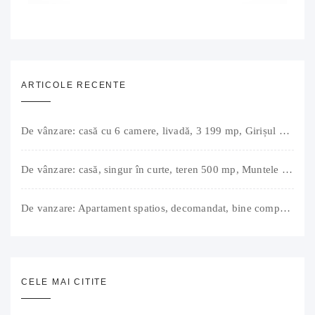
ARTICOLE RECENTE
De vânzare: casă cu 6 camere, livadă, 3 199 mp, Girișul Negru, Bihor, 42 000 Euro. Comision 0.
De vânzare: casă, singur în curte, teren 500 mp, Muntele Găina, Oradea. 157.000 € (negociabil). Comision 0.
De vanzare: Apartament spatios, decomandat, bine compartimentat, 3 camere, 2 bai, bucatarie, suprafață utilă de 64 mp + 3 balcoane (11 mp), strada Barierei, zona Dragos Voda Oradea. 89 500 E (neg). Comision 0
CELE MAI CITITE