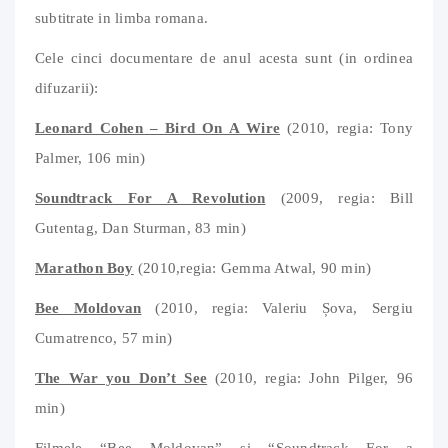
subtitrate in limba romana.
Cele cinci documentare de anul acesta sunt (in ordinea
difuzarii):
Leonard Cohen – Bird On A Wire
(2010, regia: Tony
Palmer, 106 min)
Soundtrack For A Revolution
(2009, regia: Bill
Gutentag, Dan Sturman, 83 min)
Marathon Boy
(2010,regia: Gemma Atwal, 90 min)
Bee Moldovan
(2010, regia: Valeriu Șova, Sergiu
Cumatrenco, 57 min)
The War you Don’t See
(2010, regia: John Pilger, 96
min)
Filmele “Bee Moldovan” si “Soundtrack For a