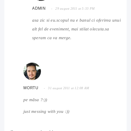
ADMIN
29 august 2011 at 5:33 PM
asa zic si eu.scopul nu e banul ci oferirea unui
alt fel de eveniment, mai stilat olecuta.sa
speram ca va merge.
MORTU
31 august 2011 at 12:08 AM
pe măsa ?:))
just messing with you :))