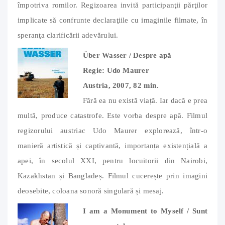
împotriva romilor. Regizoarea invită participanţii părţilor
implicate să confrunte declaraţiile cu imaginile filmate, în
speranţa clarificării adevărului.
Über Wasser / Despre apă
Regie: Udo Maurer
Austria, 2007, 82 min.
Fără ea nu există viață. Iar dacă e prea
multă, produce catastrofe. Este vorba despre apă. Filmul
regizorului austriac Udo Maurer explorează, într-o
manieră artistică și captivantă, importanța existențială a
apei, în secolul XXI, pentru locuitorii din Nairobi,
Kazakhstan și Bangladeș. Filmul cucerește prin imagini
deosebite, coloana sonoră singulară și mesaj.
I am a Monument to Myself / Sunt