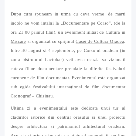
Dupa cum spuneam in urma cu ceva vreme, de marti
incolo ne vom intalni la
„Documentare pe Corso”
, (de la
ora 21.00 primul film), un eveniment initiat de
Cultura in
Miscare
si organizat cu sprijinul
Casei de Cultura Oradea
.
Intre 30 august si 4 septembrie, pe Corso-ul oradean (in
zona bistro-ului Lactobar) veti avea ocazia sa vizionati
cateva filme documentare premiate la diferite festivaluri
europene de film documentar. Evenimentul este organizat
sub egida festivalului internaţional de film documentar
Cronograf – Chisinau.
Ultima zi a evenimentului este dedicata unui tur al
cladirilor istorice din centrul orasului si unei proiectii
despre arhitectura si patrimoniul arhitectural oradean.
Aceasta zi este organizata cu ajutorul comunitatii on line