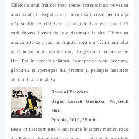
Călătoria unui frigider roşu spune extraordinara povestea
unui baiat din Nepal care e nevoit să lucreze pentru a-şi
plăti studiile. Hari Rai are 17 ani şi de 3 ani este hamal. El
cară diverse lucruri de la o destinaţia la alta. Ultima sa
muncă este de a căra un frigider roşu din vârful muntelui
până în cel mai apropiat oraş. Regizorul îl însoţeşte pe
Hari Rai în această călătorie descoperind viaţa acestuia,
gândurile şi speranţele lui, precum şi peisajele fascinate
ale munţilor Himalaya.
Beats of Freedom
Regie: Leszek Gnoinski, Wojciech
Slota
Polonia, 2010, 75 min.
Beats of Freedom este o incursiune în istoria muzicii rock
din Polonia, din perioada comunistă. Când toate aspectele