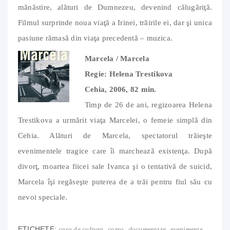
mănăstire, alături de Dumnezeu, devenind călugăriţă.
Filmul surprinde noua viaţă a Irinei, trăirile ei, dar şi unica
pasiune rămasă din viaţa precedentă – muzica.
Marcela / Marcela
Regie: Helena Trestikova
Cehia, 2006, 82 min.
Timp de 26 de ani, regizoarea Helena
Trestikova a urmărit viaţa Marcelei, o femeie simplă din
Cehia. Alături de Marcela, spectatorul trăieşte
evenimentele tragice care îi marchează existenţa. După
divorţ, moartea fiicei sale Ivanca şi o tentativă de suicid,
Marcela îşi regăseşte puterea de a trăi pentru fiul său cu
nevoi speciale.
ETICHETE:
,
,
,
,
casa de cultura
corso
documentare
evenimente