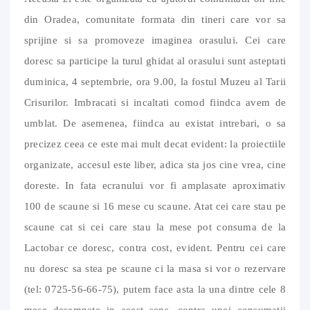
din Oradea, comunitate formata din tineri care vor sa
sprijine si sa promoveze imaginea orasului. Cei care
doresc sa participe la turul ghidat al orasului sunt asteptati
duminica, 4 septembrie, ora 9.00, la fostul Muzeu al Tarii
Crisurilor. Imbracati si incaltati comod fiindca avem de
umblat. De asemenea, fiindca au existat intrebari, o sa
precizez ceea ce este mai mult decat evident: la proiectiile
organizate, accesul este liber, adica sta jos cine vrea, cine
doreste. In fata ecranului vor fi amplasate aproximativ
100 de scaune si 16 mese cu scaune. Atat cei care stau pe
scaune cat si cei care stau la mese pot consuma de la
Lactobar ce doresc, contra cost, evident. Pentru cei care
nu doresc sa stea pe scaune ci la masa si vor o rezervare
(tel: 0725-56-66-75), putem face asta la una dintre cele 8
mese desemnate in acest sens, contra unei consumatii