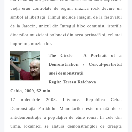
vieţii erau controlate de regim, muzica rock devine un
simbol al libertăţii. Filmul include imagini de la festivalul
de la Jarocin, unicul din întregul bloc comunist, istoriile
diverşilor muzicieni polonezi din acea perioadă si, cel mai
important, muzica lor.
The Circle – A Portrait of a
Demonstration / Cercul-portretul
unei demonstraţii
Regie: Tereza Reichova
Cehia, 2009, 62 min.
17 noiembrie 2008, Litvinov, Republica Ceha.
Demonstraţia Partidului Muncitorilor este urmată de o
antidemonstraţie a populaţiei de etnie romă. În cele din
urma, localnicii se alătură demonstranţilor de dreapta