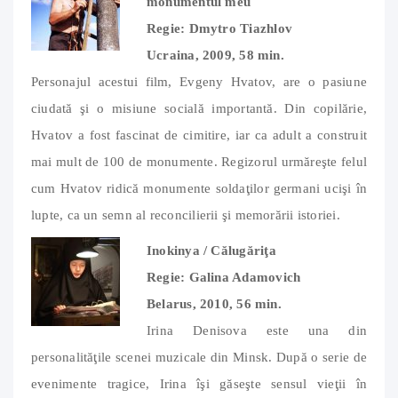
monumentul meu
Regie: Dmytro Tiazhlov
Ucraina, 2009, 58 min.
Personajul acestui film, Evgeny Hvatov, are o pasiune
ciudată şi o misiune socială importantă. Din copilărie,
Hvatov a fost fascinat de cimitire, iar ca adult a construit
mai mult de 100 de monumente. Regizorul urmăreşte felul
cum Hvatov ridică monumente soldaţilor germani ucişi în
lupte, ca un semn al reconcilierii şi memorării istoriei.
Inokinya / Călugăriţa
Regie: Galina Adamovich
Belarus, 2010, 56 min.
Irina Denisova este una din
personalităţile scenei muzicale din Minsk. După o serie de
evenimente tragice, Irina îşi găseşte sensul vieţii în