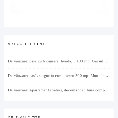
ARTICOLE RECENTE
De vânzare: casă cu 6 camere, livadă, 3 199 mp, Girișul Negru, Bihor, 42 000 Euro. Comision 0.
De vânzare: casă, singur în curte, teren 500 mp, Muntele Găina, Oradea. 157.000 € (negociabil). Comision 0.
De vanzare: Apartament spatios, decomandat, bine compartimentat, 3 camere, 2 bai, bucatarie, suprafață utilă de 64 mp + 3 balcoane (11 mp), strada Barierei, zona Dragos Voda Oradea. 89 500 E (neg). Comision 0
CELE MAI CITITE