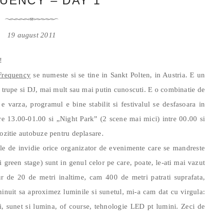
UENCY – DAY 1
19 august 2011
!
Frequency
se numeste si se tine in Sankt Polten, in Austria. E un
5 trupe si DJ, mai mult sau mai putin cunoscuti. E o combinatie de
 e varza, programul e bine stabilit si festivalul se desfasoara in
re 13.00-01.00 si „Night Park” (2 scene mai mici) intre 00.00 si
pozitie autobuze pentru deplasare.
le de invidie orice organizator de evenimente care se mandreste
 green stage) sunt in genul celor pe care, poate, le-ati mai vazut
ur de 20 de metri inaltime, cam 400 de metri patrati suprafata,
inuit sa aproximez luminile si sunetul, mi-a cam dat cu virgula:
, sunet si lumina, of course, tehnologie LED pt lumini. Zeci de