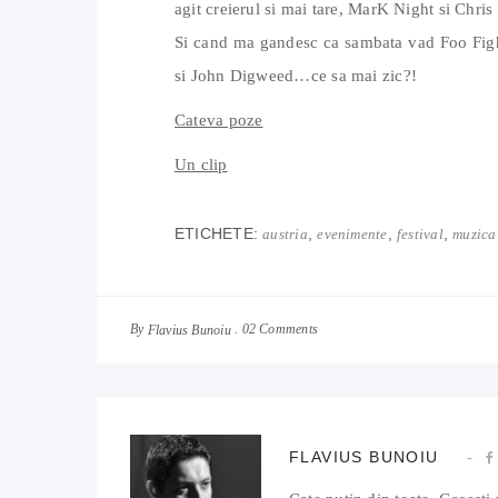
agit creierul si mai tare, MarK Night si Chris
Si cand ma gandesc ca sambata vad Foo Figh
si John Digweed…ce sa mai zic?!
Cateva poze
Un clip
ETICHETE:
,
,
,
austria
evenimente
festival
muzica
By
02 Comments
Flavius Bunoiu
FLAVIUS BUNOIU