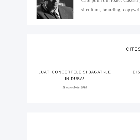
Cate putin din toate. Gasesti 
si cultura, branding, copywrit
CITE
LUATI CONCERTELE SI BAGATI-LE
DI
IN DUBA!
11 octombrie 2018