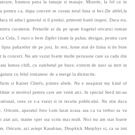
ncare, bautura pana la tatuaje si masaje. Mizerie, la fel ca in
pentru ca, dupa concert se curata totul luna si bec.De altfel,la
daca iti aduci gunoiul si il predai, primesti banii inapoi. Daca nu,
pentru curatenie. Preturile ar da pe spate bugetul oricarui roman
ca Cola, 5 euro o bere Zipfer (toate la pahar, desigur, pentru care
 lipsa paharelor de pe jos). In rest, lume atat de faina si de bine
cat la concert. Nu am vazut foarte multe persoane care sa cada din
 toata lumea chill, cu zambetul pe buze, extrem de usor sa intri in
 legatura cu felul romanesc de a merge la distractie.
urts si Kaiser Chiefs, printre altele. Nu e neaparat my kind of
ituie si motivul pentru care am venit aici. In special Seed mi-au
tional, ceea ce s-a vazut si in recatia publicului. Nu stiu daca
. Oricum, aparatul foto l-am lasat acasa asa ca va trebui sa va
atat azi, maine sper ssa scriu mai mult. Nici nu am stat foarte
um. Oricum, azi astept Kasabian, Dropkick Murphys si, ca sa imi