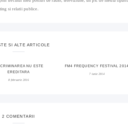
prin trecutul meu posturi de radio, televiziune, un pic de media tiparit
ing si relatii publice.
STE SI ALTE ARTICOLE
SCRIMINAREA NU ESTE
FM4 FREQUENCY FESTIVAL 201
EREDITARA
7 iunie 2014
8 februarie 2016
2 COMENTARII