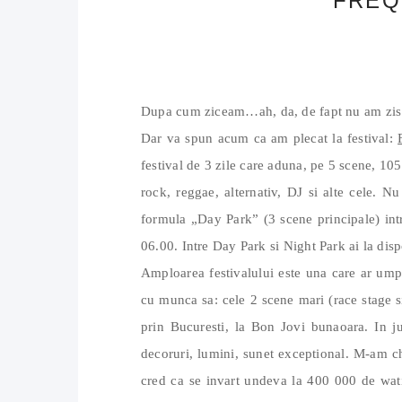
FREQ
Dupa cum ziceam…ah, da, de fapt nu am zis
Dar va spun acum ca am plecat la festival:
festival de 3 zile care aduna, pe 5 scene, 10
rock, reggae, alternativ, DJ si alte cele. Nu
formula „Day Park” (3 scene principale) int
06.00. Intre Day Park si Night Park ai la dis
Amploarea festivalului este una care ar ump
cu munca sa: cele 2 scene mari (race stage si
prin Bucuresti, la Bon Jovi bunaoara. In j
decoruri, lumini, sunet exceptional. M-am ch
cred ca se invart undeva la 400 000 de wati