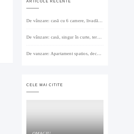
ARTICOLE RECENTE
De vânzare: casă cu 6 camere, livadă, 3 199 mp, Girișul Negru, Bihor, 42 000 Euro. Comision 0.
De vânzare: casă, singur în curte, teren 500 mp, Muntele Găina, Oradea. 157.000 € (negociabil). Comision 0.
De vanzare: Apartament spatios, decomandat, bine compartimentat, 3 camere, 2 bai, bucatarie, suprafață utilă de 64 mp + 3 balcoane (11 mp), strada Barierei, zona Dragos Voda Oradea. 89 500 E (neg). Comision 0
CELE MAI CITITE
OMAGIU