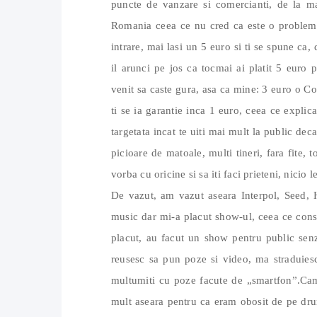
puncte de vanzare si comercianti, de la ma
Romania ceea ce nu cred ca este o problema 
intrare, mai lasi un 5 euro si ti se spune ca, 
il arunci pe jos ca tocmai ai platit 5 euro 
venit sa caste gura, asa ca mine: 3 euro o Co
ti se ia garantie inca 1 euro, ceea ce explica
targetata incat te uiti mai mult la public de
picioare de matoale, multi tineri, fara fite,
vorba cu oricine si sa iti faci prieteni, nicio
De vazut, am vazut aseara Interpol, Seed, H
music dar mi-a placut show-ul, ceea ce const
placut, au facut un show pentru public senza
reusesc sa pun poze si video, ma straduiesc
multumiti cu poze facute de „smartfon”.Cam 
mult aseara pentru ca eram obosit de pe dr