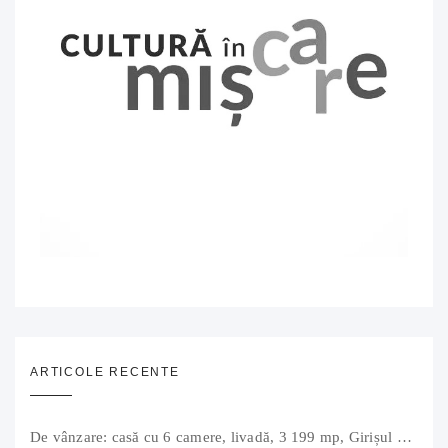
ARTICOLE RECENTE
De vânzare: casă cu 6 camere, livadă, 3 199 mp, Girișul Negru, Bihor, 42 000 Euro. Comision 0.