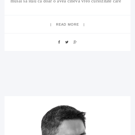
musai sa stau ca doar o avea cineva vreo curiozitate care
trebuie satisfacuta. Evident, institutia, micuta de ea, intra
ultima, ultima in discutie, la
READ MORE