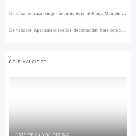
De vânzare: casă, singur în curte, teren 500 mp, Muntele Găina, Oradea. 157.000 € (negociabil). Comision 0.
De vanzare: Apartament spatios, decomandat, bine compartimentat, 3 camere, 2 bai, bucatarie, suprafață utilă de 64 mp + 3 balcoane (11 mp), strada Barierei, zona Dragos Voda Oradea. 89 500 E (neg). Comision 0
CELE MAI CITITE
UNU’ DE LA NOI, DIN SAT