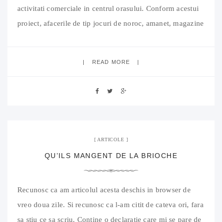
activitati comerciale in centrul orasului. Conform acestui
proiect, afacerile de tip jocuri de noroc, amanet, magazine
cu haine second hand vor trebui sa paraseasca zona
centrala. Vizati vor fi, intr-un viitor apropiat si alti
READ MORE
antreprenori care, in
11 septembrie 2013
05 Comments
ARTICOLE
QU’ILS MANGENT DE LA BRIOCHE
Recunosc ca am articolul acesta deschis in browser de
vreo doua zile. Si recunosc ca l-am citit de cateva ori, fara
sa stiu ce sa scriu. Contine o declaratie care mi se pare de