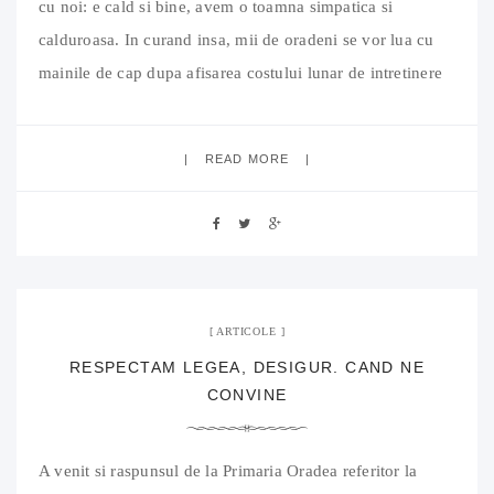
cu noi: e cald si bine, avem o toamna simpatica si
calduroasa. In curand insa, mii de oradeni se vor lua cu
mainile de cap dupa afisarea costului lunar de intretinere
si vor sopti cu spaima cuvantul care le goleste buzunarul:
“gigacaloria”. Oradenii, situati
READ MORE
29 octombrie 2018
01 Comment
ARTICOLE
RESPECTAM LEGEA, DESIGUR. CAND NE
CONVINE
A venit si raspunsul de la Primaria Oradea referitor la