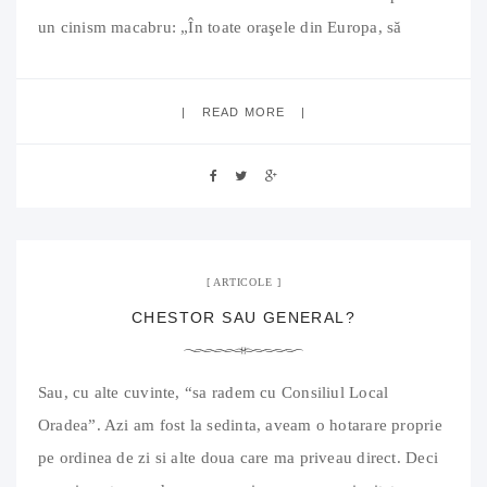
un cinism macabru: „În toate oraşele din Europa, să
locuieşti în centru este un privilegiu. Unul care costă.
Dacă nu îţi
READ MORE
28 ianuarie 2010
05 Comments
ARTICOLE
CHESTOR SAU GENERAL?
Sau, cu alte cuvinte, “sa radem cu Consiliul Local
Oradea”. Azi am fost la sedinta, aveam o hotarare proprie
pe ordinea de zi si alte doua care ma priveau direct. Deci