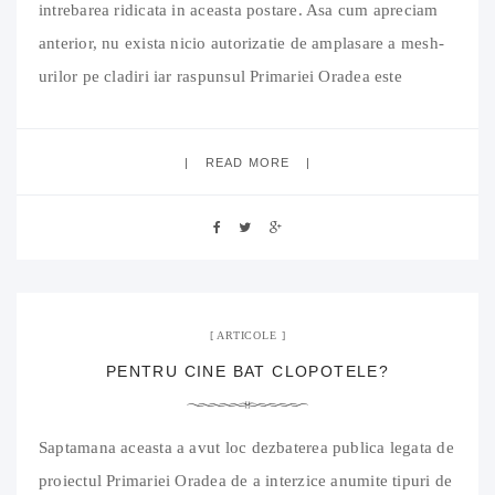
intrebarea ridicata in aceasta postare. Asa cum apreciam
anterior, nu exista nicio autorizatie de amplasare a mesh-
urilor pe cladiri iar raspunsul Primariei Oradea este
ca… „nu se impune”. Asa o fi? Hai sa vedem ce spune
chiar regulamentul impus de primarie, sa citim „legea”:
READ MORE
Art 5
24 septembrie 2017
No Comment
ARTICOLE
PENTRU CINE BAT CLOPOTELE?
Saptamana aceasta a avut loc dezbaterea publica legata de
proiectul Primariei Oradea de a interzice anumite tipuri de